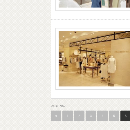
PAGE NAVI
«
1
2
3
4
5
6