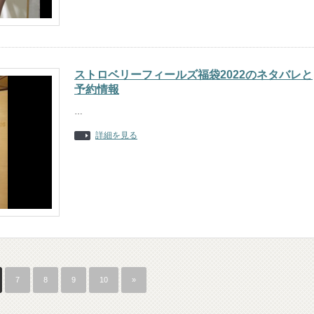
ストロベリーフィールズ福袋2022のネタバレと
予約情報
…
詳細を見る
7
8
9
10
»