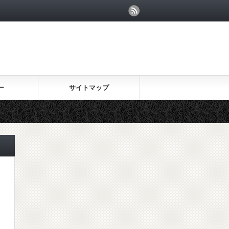
ー
サイトマップ