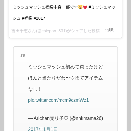
ミッシュマッシュ福袋中身一部です
#ミッシュマッ
シュ #福袋 #2017
吉田千恵さん(@chiepon_331)がシェアした投稿 –
2016 12月 31 6:20午後 PST
ミッシュマッシュ初めて買ったけど
ほんと当たりだわ〜♡捨てアイテム
なし！
pic.twitter.com/mcm9czmWz1
— Arichan売り子♡ (@nnkmama26)
2017年1月1日