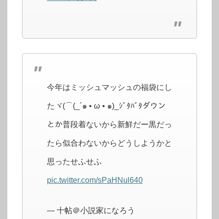
今年はミッシュマッシュの福袋にし
たヾ(⌒(_´๑ • ω • ๑)_ｼﾞﾀﾊﾞﾀダウン
とか普段着ないから新鮮だー黒だっ
たら似合わないからどうしようかと
思ったせふせふ
pic.twitter.com/sPaHNul640
— 十帖＠小説家になろう