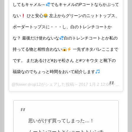
してもキャメル～
でもキャメルのPコートならかぶって
ない
ひと安心
左上からグリーンのニットトップス、
ボーダートップスに・・・し、白のトレンチコートか
な？ 最後だけ使わないな
白のトレンチコートとか私の
持ってる物と相性合わない
一先ずネタバレここまで
です。 まだあるけど#おそ松さん と#ツキウタ と靴下の
福袋なのでちょっと時間をおいて紹介します
@flower.drop12がシェアした投稿 –
2017 1月 2 12:04午前 PST
思いがけず買ってしまった…！
ムートンコートとショートトレンチ