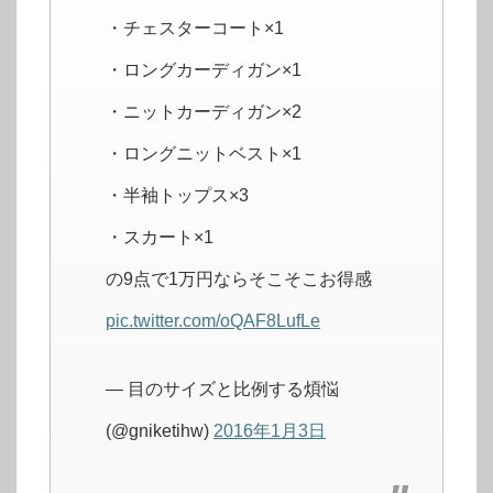
・チェスターコート×1
・ロングカーディガン×1
・ニットカーディガン×2
・ロングニットベスト×1
・半袖トップス×3
・スカート×1
の9点で1万円ならそこそこお得感
pic.twitter.com/oQAF8LufLe
— 目のサイズと比例する煩悩
(@gniketihw)
2016年1月3日