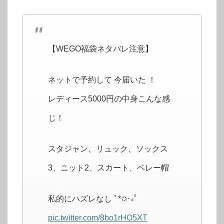
【WEGO福袋ネタバレ注意】
ネットで予約して 今届いた ！
レディース5000円の中身こんな感
じ！
スタジャン、リュック、ソックス
3、ニット2、スカート、ベレー帽
私的にハズレなし ﾟ*✩‧₊˚
pic.twitter.com/8bo1rHO5XT