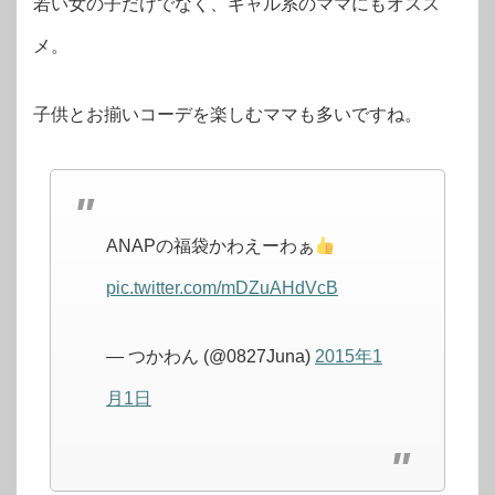
若い女の子だけでなく、ギャル系のママにもオスス
メ。
子供とお揃いコーデを楽しむママも多いですね。
ANAPの福袋かわえーわぁ
pic.twitter.com/mDZuAHdVcB
— つかわん (@0827Juna)
2015年1
月1日