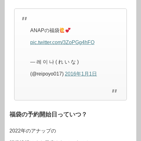
ANAPの福袋
pic.twitter.com/3ZoPGg4hFO
— 레 이 나 ( れ い な )
(@reipoyo017)
2016年1月1日
福
袋の予約開始日っていつ？
2022年のアナップの